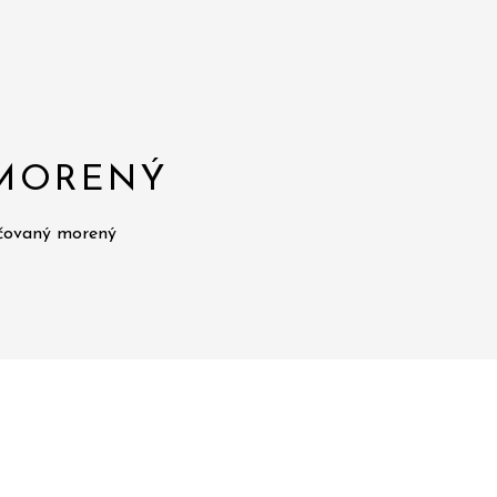
 MORENÝ
ačovaný morený