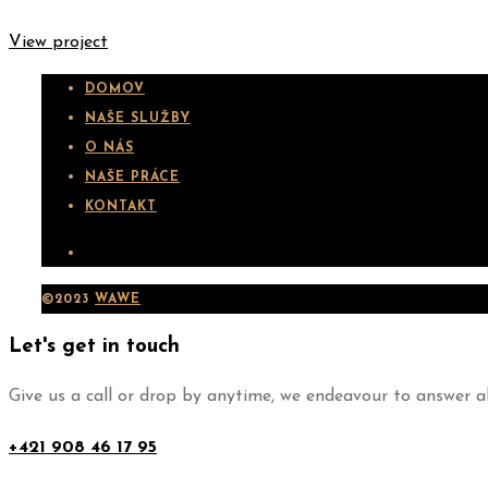
View project
DOMOV
NAŠE SLUŽBY
O NÁS
NAŠE PRÁCE
KONTAKT
©2023
WAWE
Let's get in touch
Give us a call or drop by anytime, we endeavour to answer al
+421 908 46 17 95